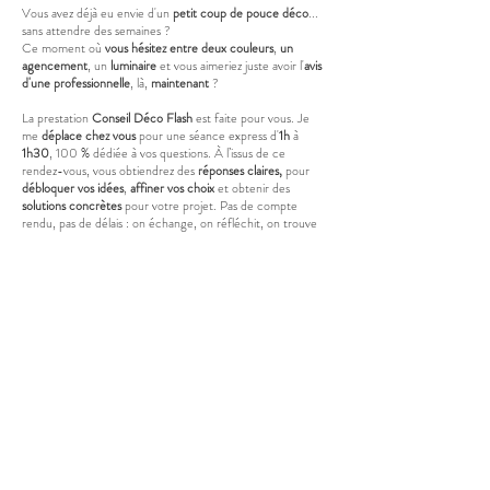
Vous avez déjà eu envie d'un
petit coup de pouce déco
...
sans attendre des semaines ?
Ce moment où
vous hésitez entre deux couleurs
,
un
agencement
, un
luminaire
et vous aimeriez juste avoir l'
avis
d'une professionnelle
, là,
maintenant
?
La prestation
Conseil Déco Flash
est faite pour vous. Je
me
déplace chez vous
pour une séance express d'
1h
à
1h30
, 100 % dédiée à vos questions. À l’issus de ce
rendez-vous, vous obtiendrez des
réponses claires,
pour
débloquer vos idées
,
affiner vos choix
et obtenir des
solutions concrètes
pour votre projet. Pas de compte
rendu, pas de délais : on échange, on réfléchit, on trouve
des solutions
sur le moment
.
Et si vous souhaitez
aller plus loin dans votre projet
,
découvrez mes
prestations plus complètes en
cliquant ici.
Tout ce dont vous avez besoin pour débloquer vos
hésitations et repartir avec des idées claires.
PRENDRE RDV