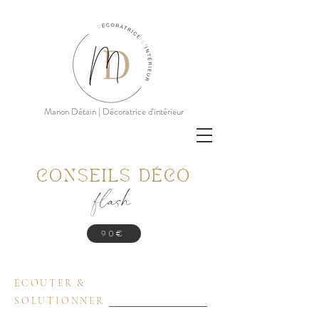
Manon Détain | Décoratrice d'intérieur
CONSEILS DÉCO
flash
90€
ÉCOUTER &
SOLUTIONNER